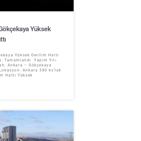
 Gökçekaya Yüksek
ttı
ekaya Yüksek Gerilim Hattı
u: Tamamlandı Yapım Yılı:
ah: Ankara – Gökçekaya
Lokasyon: Ankara 380 kv’luk
im Hattı Yüksek