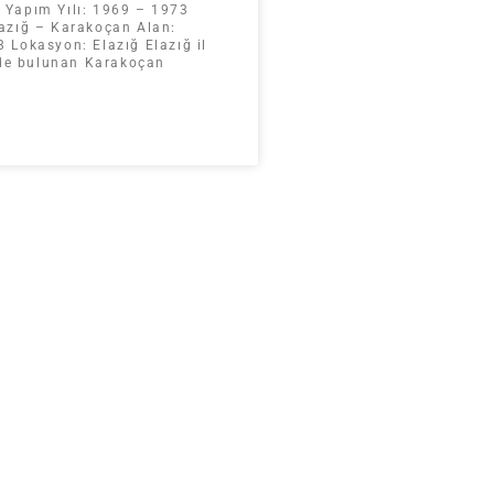
Yapım Yılı: 1969 – 1973
azığ – Karakoçan Alan:
 Lokasyon: Elazığ Elazığ il
inde bulunan Karakoçan