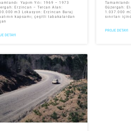
amlandı Yapım Yılı: 1969 – 1973
Tamamlandı 
ergah: Erzincan – Tercan Alan:
Güzergah: El
00.000 m3 Lokasyon: Erzincan Baraj
1.037.000 m3
aatının kapsamı; çeşitli tabakalardan
sınırları iç
şan
PROJE DETAYI
JE DETAYI