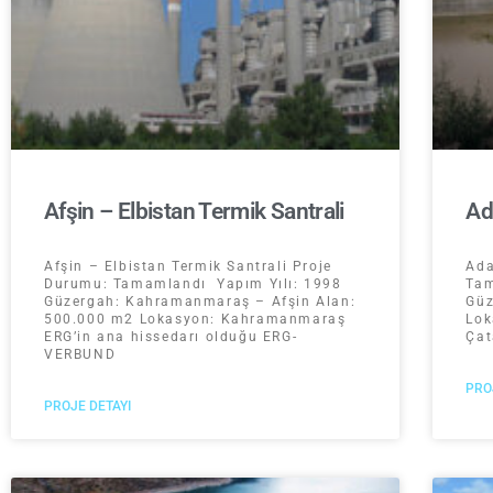
Afşin – Elbistan Termik Santrali
Ad
Afşin – Elbistan Termik Santrali Proje
Ada
Durumu: Tamamlandı Yapım Yılı: 1998
Tam
Güzergah: Kahramanmaraş – Afşin Alan:
Güz
500.000 m2 Lokasyon: Kahramanmaraş
Lok
ERG’in ana hissedarı olduğu ERG-
Çat
VERBUND
PRO
PROJE DETAYI