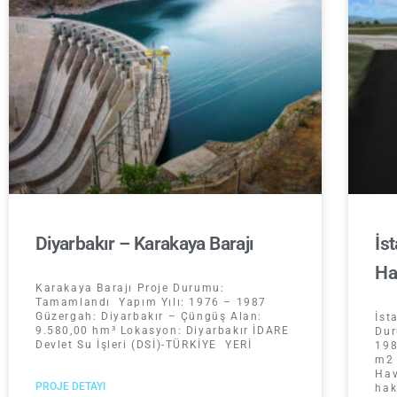
Diyarbakır – Karakaya Barajı
İs
Ha
Karakaya Barajı Proje Durumu:
Tamamlandı Yapım Yılı: 1976 – 1987
Güzergah: Diyarbakır – Çüngüş Alan:
İst
9.580,00 hm³ Lokasyon: Diyarbakır İDARE
Dur
Devlet Su İşleri (DSİ)-TÜRKİYE YERİ
198
m2 
Hav
PROJE DETAYI
hak