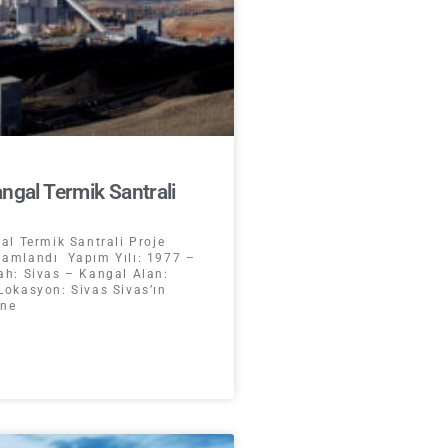
ngal Termik Santrali
al Termik Santrali Proje
amlandı Yapım Yılı: 1977 –
h: Sivas – Kangal Alan:
okasyon: Sivas Sivas’ın
ine