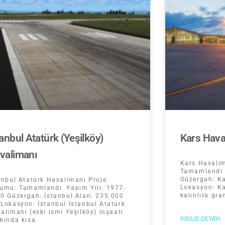
tanbul Atatürk (Yeşilköy)
Kars Hava
valimanı
Kars Havali
Tamamlandı 
Güzergah: K
anbul Atatürk Havalimanı Proje
Lokasyon: K
umu: Tamamlandı Yapım Yılı: 1977-
kalınlıta gr
0 Güzergah: İstanbul Alan: 235.000
Lokasyon: İstanbul İstanbul Atatürk
alimanı (eski ismi Yeşilköy) inşaatı
PROJE DETAYI
kında kısa