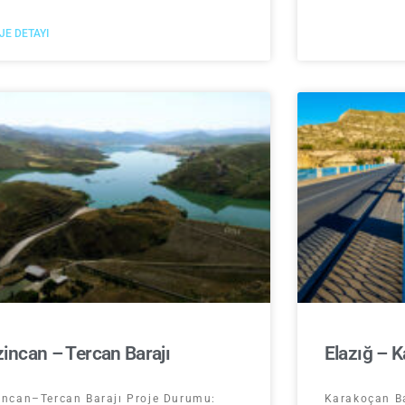
JE DETAYI
zincan – Tercan Barajı
Elazığ – K
incan–Tercan Barajı Proje Durumu:
Karakoçan Ba