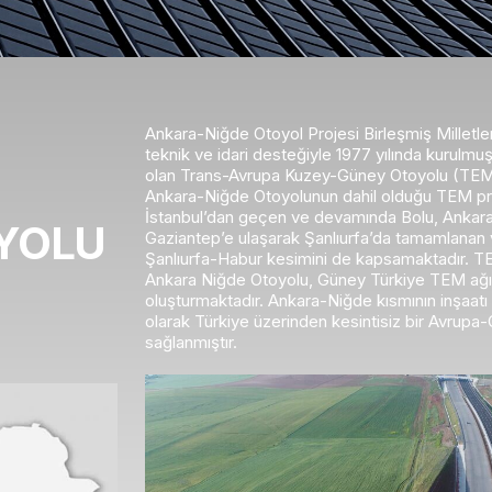
Ankara-Niğde Otoyol Projesi Birleşmiş Millet
teknik ve idari desteğiyle 1977 yılında kurulmuş b
olan Trans-Avrupa Kuzey-Güney Otoyolu (TEM) P
Ankara-Niğde Otoyolunun dahil olduğu TEM pro
İstanbul’dan geçen ve devamında Bolu, Ankara
OYOLU
Gaziantep’e ulaşarak Şanlıurfa’da tamamlanan v
Şanlıurfa-Habur kesimini de kapsamaktadır. TEM
Ankara Niğde Otoyolu, Güney Türkiye TEM ağın
oluşturmaktadır. Ankara-Niğde kısmının inşaatı 
olarak Türkiye üzerinden kesintisiz bir Avrupa-
sağlanmıştır.