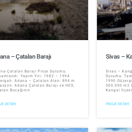
ana – Çatalan Barajı
Sivas – Ka
na-Çatalan Barajı Proje Durumu:
Sivas – Kang
amlandı Yapım Yılı: 1982 – 1994
Durumu: Tam
ergah: Adana – Çatalan Alan: 894 m
1990 Güzerga
asyon: Adana Çatalan Barajı ve HES,
500.000 m2 L
alan Bucağının
Kangal İlçes
JE DETAYI
PROJE DETAYI