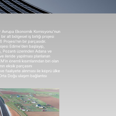
ler Avrupa Ekonomik Komisyonu'nun
ir alt bölgesel iş birliği projesi
rojesi’nin bir parçasıdır.
jesi Edirne’den başlayıp,
, Pozantı üzerinden Adana ve
e ileride yapılması planlanan
’in önemli kısımlarından biri olan
ın eksik parçasını
ve faaliyete alınması ile köprü ülke
Orta Doğu ulaşım bağlantısı