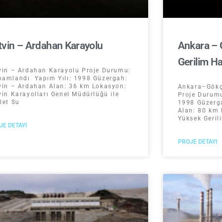
tvin – Ardahan Karayolu
Ankara –
Gerilim Ha
vin – Ardahan Karayolu Proje Durumu:
amlandı Yapım Yılı: 1998 Güzergah:
vin – Ardahan Alan: 36 km Lokasyon:
Ankara–Gökç
vin Karayolları Genel Müdürlüğü ile
Proje Durum
let Su
1998 Güzerg
Alan: 80 km 
Yüksek Geril
JE DETAYI
PROJE DETAYI